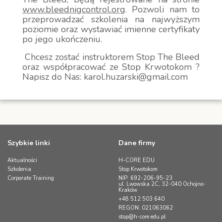
www.bleednigcontrol.org
. Pozwoli nam to
przeprowadzać szkolenia na najwyższym
poziomie oraz wystawiać imienne certyfikaty
po jego ukończeniu.
Chcesz zostać instruktorem Stop The Bleed
oraz współpracować ze Stop Krwotokom ?
Napisz do Nas: karol.huzarski@gmail.com
Szybkie linki
Dane firmy
Aktualności
H-CORE EDU
Szkolenia
Stop Krwotokom
Corporate Training
NIP: 692-206-95-23
ul. Lwowska 2C, 32-040 Ochojno-
Kraków
+48 512 503 640
REGON: 021063062
stop@h-core.edu.pl