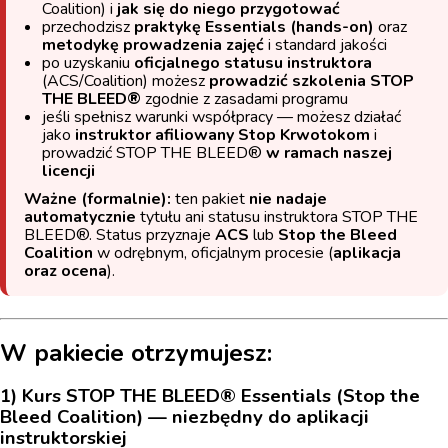
Coalition) i
jak się do niego przygotować
przechodzisz
praktykę Essentials (hands-on)
oraz
metodykę prowadzenia zajęć
i standard jakości
po uzyskaniu
oficjalnego statusu instruktora
(ACS/Coalition) możesz
prowadzić szkolenia STOP
THE BLEED®
zgodnie z zasadami programu
jeśli spełnisz warunki współpracy — możesz działać
jako
instruktor afiliowany Stop Krwotokom
i
prowadzić STOP THE BLEED®
w ramach naszej
licencji
Ważne (formalnie):
ten pakiet
nie nadaje
automatycznie
tytułu ani statusu instruktora STOP THE
BLEED®. Status przyznaje
ACS
lub
Stop the Bleed
Coalition
w odrębnym, oficjalnym procesie (
aplikacja
oraz ocena
).
W pakiecie otrzymujesz:
1) Kurs STOP THE BLEED® Essentials (Stop the
Bleed Coalition) — niezbędny do aplikacji
instruktorskiej