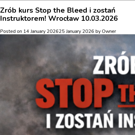
Zrób
kurs
Zrób kurs Stop the Bleed i zostań
Stop
Instruktorem! Wrocław 10.03.2026
the
Bleed
i
Posted on
14 January 2026
25 January 2026
by
Owner
zostań
Instruktorem!
Poznań
11.03.2026