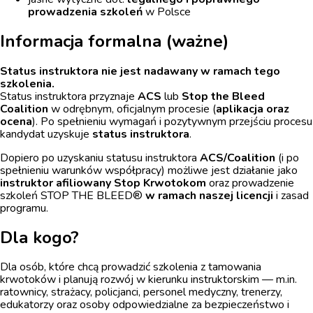
prowadzenia szkoleń
w Polsce
Informacja formalna (ważne)
Status instruktora nie jest nadawany w ramach tego
szkolenia.
Status instruktora przyznaje
ACS
lub
Stop the Bleed
Coalition
w odrębnym, oficjalnym procesie (
aplikacja oraz
ocena
). Po spełnieniu wymagań i pozytywnym przejściu procesu
kandydat uzyskuje
status instruktora
.
Dopiero po uzyskaniu statusu instruktora
ACS/Coalition
(i po
spełnieniu warunków współpracy) możliwe jest działanie jako
instruktor afiliowany Stop Krwotokom
oraz prowadzenie
szkoleń STOP THE BLEED®
w ramach naszej licencji
i zasad
programu.
Dla kogo?
Dla osób, które chcą prowadzić szkolenia z tamowania
krwotoków i planują rozwój w kierunku instruktorskim — m.in.
ratownicy, strażacy, policjanci, personel medyczny, trenerzy,
edukatorzy oraz osoby odpowiedzialne za bezpieczeństwo i