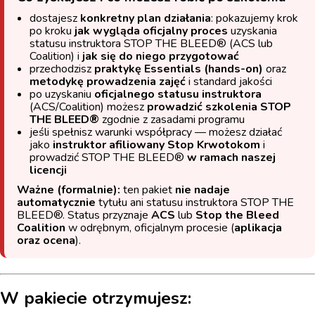
dostajesz
konkretny plan działania
: pokazujemy krok
po kroku
jak wygląda oficjalny proces
uzyskania
statusu instruktora STOP THE BLEED® (ACS lub
Coalition) i
jak się do niego przygotować
przechodzisz
praktykę Essentials (hands-on)
oraz
metodykę prowadzenia zajęć
i standard jakości
po uzyskaniu
oficjalnego statusu instruktora
(ACS/Coalition) możesz
prowadzić szkolenia STOP
THE BLEED®
zgodnie z zasadami programu
jeśli spełnisz warunki współpracy — możesz działać
jako
instruktor afiliowany Stop Krwotokom
i
prowadzić STOP THE BLEED®
w ramach naszej
licencji
Ważne (formalnie):
ten pakiet
nie nadaje
automatycznie
tytułu ani statusu instruktora STOP THE
BLEED®. Status przyznaje
ACS
lub
Stop the Bleed
Coalition
w odrębnym, oficjalnym procesie (
aplikacja
oraz ocena
).
W pakiecie otrzymujesz: