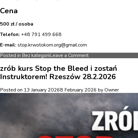
Cena
500 zł / osoba
Telefon:
+48 791 499 668
E-mail:
stop.krwotokom.org@gmail.com
on
Posted in
Bez kategorii
Leave a Comment
Zrób
kurs
zrób kurs Stop the Bleed i zostań
Stop
Instruktorem! Rzeszów 28.2.2026
the
Bleed
i
Posted on
13 January 2026
8 February 2026
by
Owner
zostań
Instruktorem!
Wrocław
10.03.2026