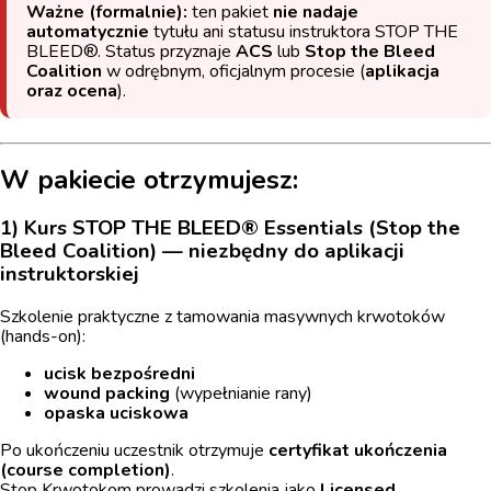
Ważne (formalnie):
ten pakiet
nie nadaje
automatycznie
tytułu ani statusu instruktora STOP THE
BLEED®. Status przyznaje
ACS
lub
Stop the Bleed
Coalition
w odrębnym, oficjalnym procesie (
aplikacja
oraz ocena
).
W pakiecie otrzymujesz:
1) Kurs STOP THE BLEED® Essentials (Stop the
Bleed Coalition) — niezbędny do aplikacji
instruktorskiej
Szkolenie praktyczne z tamowania masywnych krwotoków
(hands-on):
ucisk bezpośredni
wound packing
(wypełnianie rany)
opaska uciskowa
Po ukończeniu uczestnik otrzymuje
certyfikat ukończenia
(course completion)
.
Stop Krwotokom prowadzi szkolenia jako
Licensed