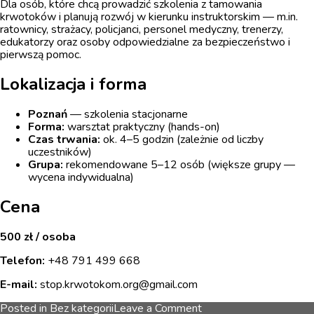
Dla osób, które chcą prowadzić szkolenia z tamowania
krwotoków i planują rozwój w kierunku instruktorskim — m.in.
ratownicy, strażacy, policjanci, personel medyczny, trenerzy,
edukatorzy oraz osoby odpowiedzialne za bezpieczeństwo i
pierwszą pomoc.
Lokalizacja i forma
Poznań
— szkolenia stacjonarne
Forma:
warsztat praktyczny (hands-on)
Czas trwania:
ok. 4–5 godzin (zależnie od liczby
uczestników)
Grupa:
rekomendowane 5–12 osób (większe grupy —
wycena indywidualna)
Cena
500 zł / osoba
Telefon:
+48 791 499 668
E-mail:
stop.krwotokom.org@gmail.com
on
Posted in
Bez kategorii
Leave a Comment