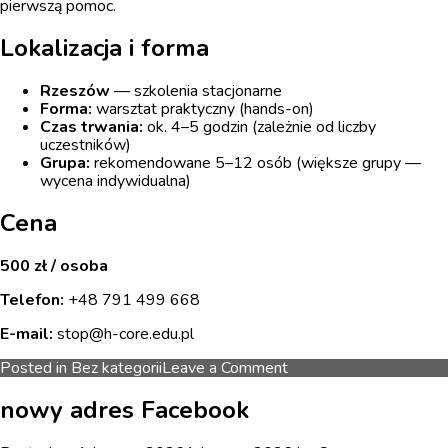
pierwszą pomoc.
Lokalizacja i forma
Rzeszów
— szkolenia stacjonarne
Forma:
warsztat praktyczny (hands-on)
Czas trwania:
ok. 4–5 godzin (zależnie od liczby
uczestników)
Grupa:
rekomendowane 5–12 osób (większe grupy —
wycena indywidualna)
Cena
500 zł / osoba
Telefon:
+48 791 499 668
E-mail:
stop@h-core.edu.pl
on
Posted in
Bez kategorii
Leave a Comment
zrób
kurs
nowy adres Facebook
Stop
the