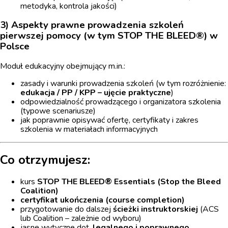
metodyka, kontrola jakości)
3) Aspekty prawne prowadzenia szkoleń
pierwszej pomocy (w tym STOP THE BLEED®) w
Polsce
Moduł edukacyjny obejmujący m.in.:
zasady i warunki prowadzenia szkoleń (w tym rozróżnienie:
edukacja / PP / KPP – ujęcie praktyczne
)
odpowiedzialność prowadzącego i organizatora szkolenia
(typowe scenariusze)
jak poprawnie opisywać ofertę, certyfikaty i zakres
szkolenia w materiałach informacyjnych
Co otrzymujesz:
kurs
STOP THE BLEED® Essentials (Stop the Bleed
Coalition)
certyfikat ukończenia (course completion)
przygotowanie do dalszej
ścieżki instruktorskiej
(ACS
lub Coalition – zależnie od wyboru)
jasne wytyczne dot.
legalnego i poprawnego