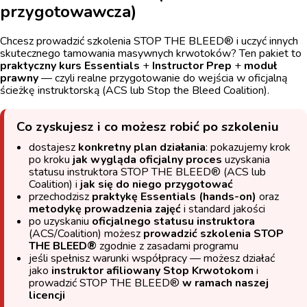
przygotowawcza)
Chcesz prowadzić szkolenia STOP THE BLEED® i uczyć innych
skutecznego tamowania masywnych krwotoków? Ten pakiet to
praktyczny kurs Essentials
+
Instructor Prep
+
moduł
prawny
— czyli realne przygotowanie do wejścia w oficjalną
ścieżkę instruktorską (ACS lub Stop the Bleed Coalition).
Co zyskujesz i co możesz robić po szkoleniu
dostajesz
konkretny plan działania
: pokazujemy krok
po kroku
jak wygląda oficjalny proces
uzyskania
statusu instruktora STOP THE BLEED® (ACS lub
Coalition) i
jak się do niego przygotować
przechodzisz
praktykę Essentials (hands-on)
oraz
metodykę prowadzenia zajęć
i standard jakości
po uzyskaniu
oficjalnego statusu instruktora
(ACS/Coalition) możesz
prowadzić szkolenia STOP
THE BLEED®
zgodnie z zasadami programu
jeśli spełnisz warunki współpracy — możesz działać
jako
instruktor afiliowany Stop Krwotokom
i
prowadzić STOP THE BLEED®
w ramach naszej
licencji