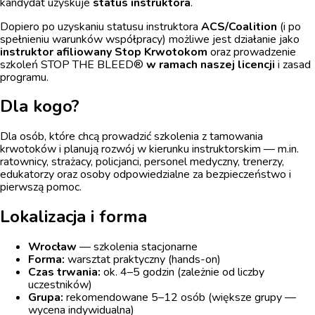
kandydat uzyskuje
status instruktora
.
Dopiero po uzyskaniu statusu instruktora
ACS/Coalition
(i po
spełnieniu warunków współpracy) możliwe jest działanie jako
instruktor afiliowany Stop Krwotokom
oraz prowadzenie
szkoleń STOP THE BLEED®
w ramach naszej licencji
i zasad
programu.
Dla kogo?
Dla osób, które chcą prowadzić szkolenia z tamowania
krwotoków i planują rozwój w kierunku instruktorskim — m.in.
ratownicy, strażacy, policjanci, personel medyczny, trenerzy,
edukatorzy oraz osoby odpowiedzialne za bezpieczeństwo i
pierwszą pomoc.
Lokalizacja i forma
Wrocław
— szkolenia stacjonarne
Forma:
warsztat praktyczny (hands-on)
Czas trwania:
ok. 4–5 godzin (zależnie od liczby
uczestników)
Grupa:
rekomendowane 5–12 osób (większe grupy —
wycena indywidualna)